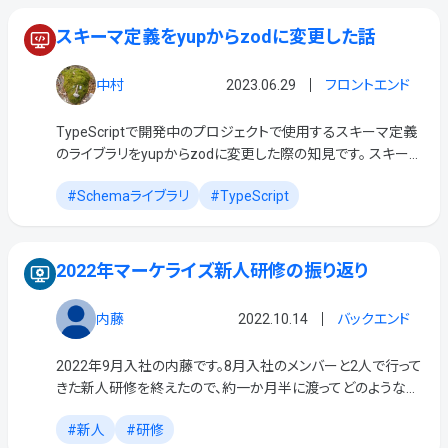
スキーマ定義をyupからzodに変更した話
中村
2023.06.29
フロントエンド
TypeScriptで開発中のプロジェクトで使用するスキーマ定義
のライブラリをyupからzodに変更した際の知見です。 スキーマ
定義のライブラリを使う理由 TypeScriptは完全ではないにし
Schemaライブラリ
TypeScript
ろ型安全な言語ですが、その […]
2022年マーケライズ新人研修の振り返り
内藤
2022.10.14
バックエンド
2022年9月入社の内藤です。8月入社のメンバーと2人で行って
きた新人研修を終えたので、約一か月半に渡ってどのような新
人研修を行ってきたのか記事にまとめました！ 【9月上旬】 イン
新人
研修
トロダクション アプリケーションのインス […]