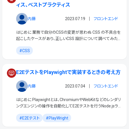
ィス、ベストプラクティス
内藤
2023.07.19
フロントエンド
はじめに 業務で自分のCSSの変更が思わぬ CSS の不具合を
起こしたケースがあり、正しいCSS 設計について調べてみたい
と思い、このテーマを選びました。 Google のエンジニアである
CSS
Philip Walton 氏 […]
E2EテストをPlaywightで実装するときの考え方
内藤
2023.07.04
フロントエンド
はじめに Playwightとは、ChromiumやWebKitなどのレンダリ
ングエンジンの操作を自動化してE2Eテストを行うNode.jsライ
ブラリです。 開発チームでは、MRCのWebフォームとトラッキン
E2Eテスト
PlayWright
グのサービス […]