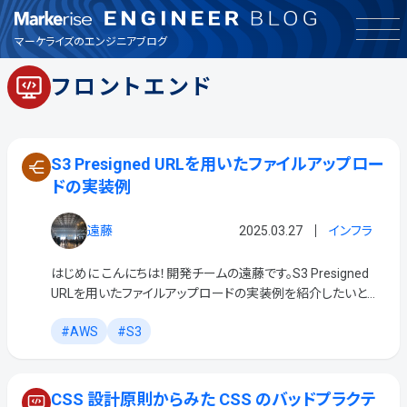
インフラ
マーケライズのエンジニアブログ
フロントエンド
お知らせ
その他
S3 Presigned URLを用いたファイルアップロー
ドの実装例
バックエンド
遠藤
2025.03.27
インフラ
フロントエンド
はじめに こんにちは！開発チームの遠藤です。S3 Presigned
URLを用いたファイルアップロードの実装例を紹介したいと思
品質保証
います！ S3 Presigned URL (署名付きURL) とは AWSのストレ
AWS
S3
ージサー […]
興味・関心
CSS 設計原則からみた CSS のバッドプラクテ
製品