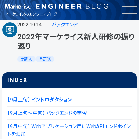
インフラ
マーケライズのエンジニアブログ
2022.10.14
バックエンド
お知らせ
2022年マーケライズ新人研修の振り
返り
その他
新人
研修
バックエンド
INDEX
フロントエンド
【9月上旬】 イントロダクション
品質保証
【9月上旬～中旬】 バックエンドの学習
興味・関心
【9月中旬】 Webアプリケーション用にWebAPIエンドポイン
トを追加
製品