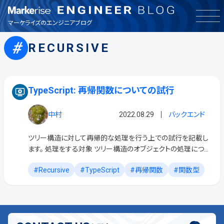
インフラ
マーケライズのエンジニアブログ
RECURSIVE
お知らせ
その他
TypeScript: 再帰関数についての試行
バックエンド
中村
2022.08.29
バックエンド
フロントエンド
ツリー構造に対して再帰的な処理を行う上での試行を記載し
ます。 処理をする対象 ツリー構造のオブジェクトの処理につい
て検討します 下図のように、ノードは 名前: name と 0~n個の
品質保証
Recursive
TypeScript
再帰関数
関数型
子要素: children を持つノ […]
興味・関心
製品