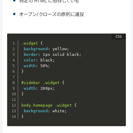
特定の HTML に依存している
オープン/クローズの原則に違反
.widget
{
background
:
 yellow
;
border
:
 1px solid black
;
color
:
 black
;
width
:
 50%
;
}
#sidebar .widget
{
width
:
 200px
;
}
body.homepage .widget
{
background
:
 white
;
}