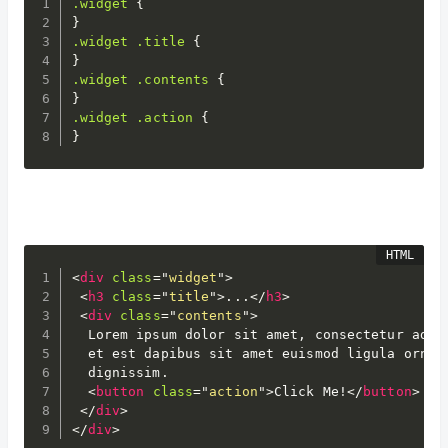
.widget
{
}
.widget .title
{
}
.widget .contents
{
}
.widget .action
{
}
<
div
class
=
"
widget
"
>
<
h3
class
=
"
title
"
>
...
</
h3
>
<
div
class
=
"
contents
"
>
  Lorem ipsum dolor sit amet, consectetur adipi
  et est dapibus sit amet euismod ligula ornare
  dignissim.

<
button
class
=
"
action
"
>
Click Me!
</
button
>
</
div
>
</
div
>