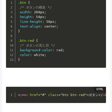
.btn
{
/* ボタンの構造 */
width
:
 200px
;
height
:
 50px
;
line-height
:
 50px
;
text-align
:
 center
;
}
.btn-red
{
/* ボタンの見た目 */
background-color
:
 red
;
color
:
 white
;
}
<
p
>
<
a
href
=
"
#
"
class
=
"
btn btn-red
"
>
ボタン
</
a
>
</