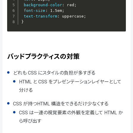
background-color
:
 red
;
font-size
:
 1.5em
;
text-transform
:
 uppercase
;
}
バッドプラクティスの対策
どれも CSS にスタイルの負担が多すぎる
HTML と CSS をプレゼンテーションレイヤーとして
分ける
CSS が持つHTML 構造をできるだけ少なくする
CSS は一連の視覚要素の外観を定義して HTML か
ら呼び出す