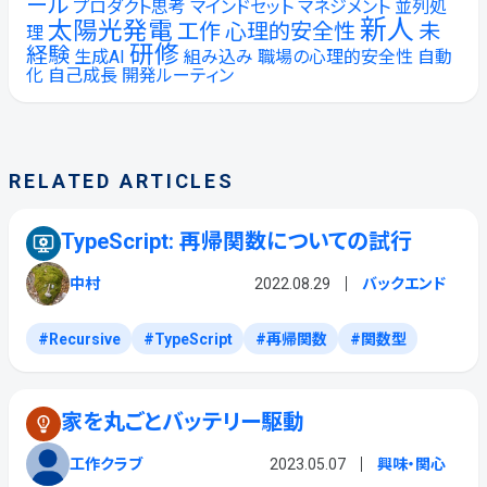
ール
プロダクト思考
マインドセット
マネジメント
並列処
新人
太陽光発電
工作
心理的安全性
未
理
研修
経験
生成AI
組み込み
職場の心理的安全性
自動
化
自己成長
開発ルーティン
RELATED ARTICLES
TypeScript: 再帰関数についての試行
中村
2022.08.29
バックエンド
Recursive
TypeScript
再帰関数
関数型
家を丸ごとバッテリー駆動
工作クラブ
2023.05.07
興味・関心