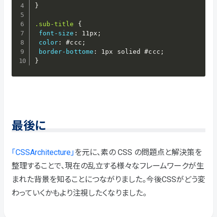
}
.sub-title
{
font-size
:
 11px
;
color
:
 #ccc
;
border-bottome
:
 1px solied #ccc
;
}
最後に
「CSSArchitecture」
を元に、素の CSS の問題点と解決策を
整理することで、現在の乱立する様々なフレームワークが生
まれた背景を知ることにつながりました。今後CSSがどう変
わっていくかもより注視したくなりました。