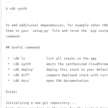
```

$ cdk synth

```

To add additional dependencies, for example other CDK
them to your `setup.py` file and rerun the `pip insta
command.

## Useful commands

 * `cdk ls`          list all stacks in the app

 * `cdk synth`       emits the synthesized CloudFormation template

 * `cdk deploy`      deploy this stack to your default AWS account/region

 * `cdk diff`        compare deployed stack with current state

 * `cdk docs`        open CDK documentation

Enjoy!

Initializing a new git repository...
