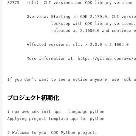
32775   (cli): CLI versions and CDK library versions 
        Overview: Starting in CDK 2.179.0, CLI versions will no longer be in

                  lockstep with CDK library versions. CLI versions will now be

                  released as 2.1000.0 and continue with 2.1001.0, etc.

        Affected versions: cli: >=2.0.0 <=2.1005.0

        More information at: https://github.com/aws/aws-cdk/issues/32775

If you don’t want to see a notice anymore, use "cdk a
プロジェクト初期化
❯ npx aws-cdk init app --language python

Applying project template app for python

# Welcome to your CDK Python project!
