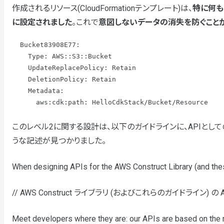
作成されるリソース(CloudFormationテンプレート)は、
特に何も指
に設定されました
。これで
意図しないデータの消失を防ぐこと
  Bucket83908E77:

    Type: AWS::S3::Bucket

    UpdateReplacePolicy: Retain

    DeletionPolicy: Retain

    Metadata:

      aws:cdk:path: HelloCdkStack/Bucket/Resource
このレベル2に関する設計は、以下のガイドラインに、APIとし
うな記述が見つかりました。
When designing APIs for the AWS Construct Library (and the
// AWS Construct ライブラリ (およびこれらのガイドライン)
Meet developers where they are: our APIs are based on the m