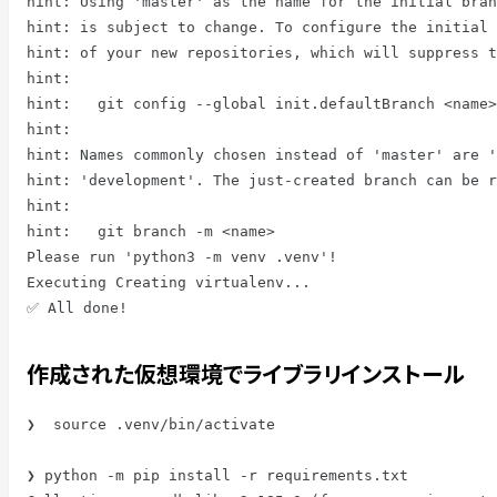
hint: Using 'master' as the name for the initial bran
hint: is subject to change. To configure the initial 
hint: of your new repositories, which will suppress t
hint:

hint:   git config --global init.defaultBranch <name>

hint:

hint: Names commonly chosen instead of 'master' are '
hint: 'development'. The just-created branch can be r
hint:

hint:   git branch -m <name>

Please run 'python3 -m venv .venv'!

Executing Creating virtualenv...

✅ All done!
作成された仮想環境でライブラリインストール
❯  source .venv/bin/activate

❯ python -m pip install -r requirements.txt
