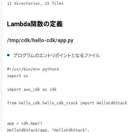
11 directories, 22 files
Lambda関数の定義
/tmp/cdk/hello-cdk/app.py
プログラムのエントリポイントとなるファイル
#!/usr/bin/env python3

import os

import aws_cdk as cdk

from hello_cdk.hello_cdk_stack import HelloCdkStack

app = cdk.App()

HelloCdkStack(app, "HelloCdkStack",
