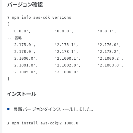
バージョン確認
❯ npm info aws-cdk versions

[

  '0.0.0',          '0.8.0',          '0.8.1',          '0.8.2',

...省略

  '2.175.0',        '2.175.1',        '2.176.0',        '2.177.0',

  '2.178.0',        '2.178.1',        '2.178.2',        '2.179.0',

  '2.1000.0',       '2.1000.1',       '2.1000.2',       '2.1000.3',

  '2.1001.0',       '2.1002.0',       '2.1003.0',       '2.1004.0',

  '2.1005.0',       '2.1006.0'

]
インストール
最新バージョンをインストールしました。
❯ npm install aws-cdk@2.1006.0
