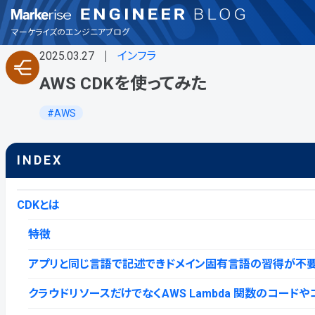
インフラ
マーケライズのエンジニアブログ
2025.03.27
インフラ
お知らせ
AWS CDKを使ってみた
その他
AWS
バックエンド
INDEX
フロントエンド
CDKとは
品質保証
特徴
アプリと同じ⾔語で記述できドメイン固有⾔語の習得が不
興味・関心
クラウドリソースだけでなくAWS Lambda 関数のコー
製品