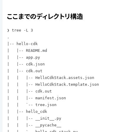
ここまでの
ディレクトリ構造
❯ tree -L 3

.

|-- hello-cdk

|   |-- README.md

|   |-- app.py

|   |-- cdk.json

|   |-- cdk.out

|   |   |-- HelloCdkStack.assets.json

|   |   |-- HelloCdkStack.template.json

|   |   |-- cdk.out

|   |   |-- manifest.json

|   |   `-- tree.json

|   |-- hello_cdk

|   |   |-- __init__.py

|   |   |-- __pycache__

|   |   `-- hello_cdk_stack.py
