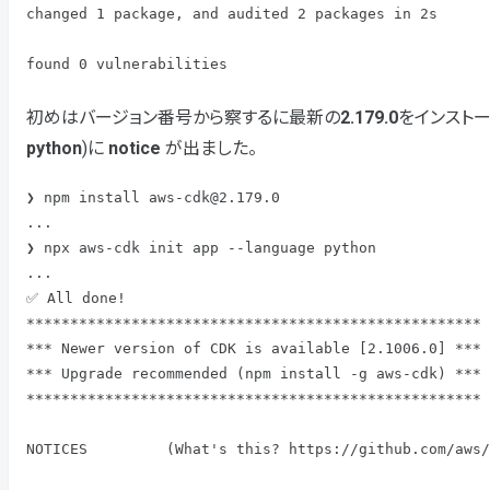
changed 1 package, and audited 2 packages in 2s

found 0 vulnerabilities
初めはバージョン番号から察するに最新の
2.179.0
をインスト
python
)に
notice
が出ました。
❯ npm install aws-cdk@2.179.0

...

❯ npx aws-cdk init app --language python

...

✅ All done!

****************************************************

*** Newer version of CDK is available [2.1006.0] ***

*** Upgrade recommended (npm install -g aws-cdk) ***

****************************************************

NOTICES         (What's this? https://github.com/aws/