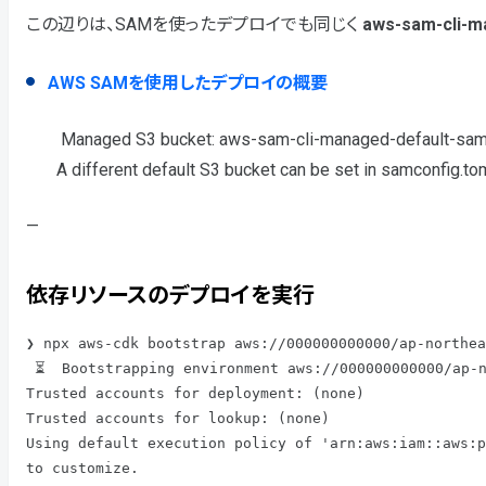
この辺りは、SAMを使ったデプロイでも同じく
aws-sam-cli-m
AWS SAMを使用したデプロイの概要
Managed S3 bucket: aws-sam-cli-managed-default-samc
A different default S3 bucket can be set in samconfig.toml
—
依存リソースのデプロイを実行
❯ npx aws-cdk bootstrap aws://000000000000/ap-northea
 ⏳  Bootstrapping environment aws://000000000000/ap-northeast-1...

Trusted accounts for deployment: (none)

Trusted accounts for lookup: (none)

Using default execution policy of 'arn:aws:iam::aws:p
to customize.
