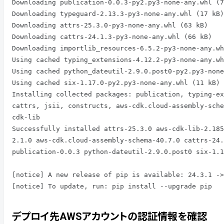
Downloading publication-0.0.3-py2.py3-none-any.whl (7
Downloading typeguard-2.13.3-py3-none-any.whl (17 kB)

Downloading attrs-25.3.0-py3-none-any.whl (63 kB)

Downloading cattrs-24.1.3-py3-none-any.whl (66 kB)

Downloading importlib_resources-6.5.2-py3-none-any.wh
Using cached typing_extensions-4.12.2-py3-none-any.wh
Using cached python_dateutil-2.9.0.post0-py2.py3-none
Using cached six-1.17.0-py2.py3-none-any.whl (11 kB)

Installing collected packages: publication, typing-ex
cattrs, jsii, constructs, aws-cdk.cloud-assembly-sche
cdk-lib

Successfully installed attrs-25.3.0 aws-cdk-lib-2.185
2.1.0 aws-cdk.cloud-assembly-schema-40.7.0 cattrs-24.
publication-0.0.3 python-dateutil-2.9.0.post0 six-1.1
[notice] A new release of pip is available: 24.3.1 ->
[notice] To update, run: pip install --upgrade pip
デプロイ先AWSアカウントの認証情報を確認