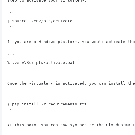
step to activate your virtualenv.

```

$ source .venv/bin/activate

```

If you are a Windows platform, you would activate the
```

% .venv\Scripts\activate.bat

```

Once the virtualenv is activated, you can install the
```

$ pip install -r requirements.txt

```

At this point you can now synthesize the CloudFormati