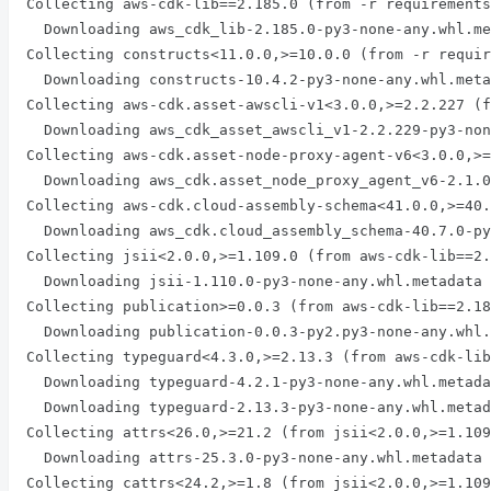
Collecting aws-cdk-lib==2.185.0 (from -r requirements
  Downloading aws_cdk_lib-2.185.0-py3-none-any.whl.metadata (59 kB)

Collecting constructs<11.0.0,>=10.0.0 (from -r requir
  Downloading constructs-10.4.2-py3-none-any.whl.metadata (2.9 kB)

Collecting aws-cdk.asset-awscli-v1<3.0.0,>=2.2.227 (f
  Downloading aws_cdk_asset_awscli_v1-2.2.229-py3-none-any.whl.metadata (1.1 kB)

Collecting aws-cdk.asset-node-proxy-agent-v6<3.0.0,>=
  Downloading aws_cdk.asset_node_proxy_agent_v6-2.1.0-py3-none-any.whl.metadata (1.1 kB)

Collecting aws-cdk.cloud-assembly-schema<41.0.0,>=40.
  Downloading aws_cdk.cloud_assembly_schema-40.7.0-py3-none-any.whl.metadata (3.9 kB)

Collecting jsii<2.0.0,>=1.109.0 (from aws-cdk-lib==2.
  Downloading jsii-1.110.0-py3-none-any.whl.metadata (79 kB)

Collecting publication>=0.0.3 (from aws-cdk-lib==2.18
  Downloading publication-0.0.3-py2.py3-none-any.whl.metadata (8.7 kB)

Collecting typeguard<4.3.0,>=2.13.3 (from aws-cdk-lib
  Downloading typeguard-4.2.1-py3-none-any.whl.metadata (3.7 kB)

  Downloading typeguard-2.13.3-py3-none-any.whl.metadata (3.6 kB)

Collecting attrs<26.0,>=21.2 (from jsii<2.0.0,>=1.109
  Downloading attrs-25.3.0-py3-none-any.whl.metadata (10 kB)

Collecting cattrs<24.2,>=1.8 (from jsii<2.0.0,>=1.109