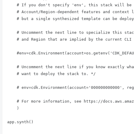
    # If you don't specify 'env', this stack will be environment-agnostic.

    # Account/Region-dependent features and context lookups will not work,

    # but a single synthesized template can be deployed anywhere.

    # Uncomment the next line to specialize this stack for the AWS Account

    # and Region that are implied by the current CLI configuration.

    #env=cdk.Environment(account=os.getenv('CDK_DEFAULT_ACCOUNT'), region=os.getenv('CDK_DEFAULT_REGION')),

    # Uncomment the next line if you know exactly what Account and Region you

    # want to deploy the stack to. */

    # env=cdk.Environment(account='000000000000', region='ap-northeast-1'),

    # For more information, see https://docs.aws.amazon.com/cdk/latest/guide/environments.html

    )

app.synth()