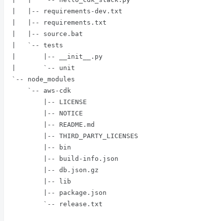
|   |-- requirements-dev.txt

|   |-- requirements.txt

|   |-- source.bat

|   `-- tests

|       |-- __init__.py

|       `-- unit

`-- node_modules

    `-- aws-cdk

        |-- LICENSE

        |-- NOTICE

        |-- README.md

        |-- THIRD_PARTY_LICENSES

        |-- bin

        |-- build-info.json

        |-- db.json.gz

        |-- lib

        |-- package.json

        `-- release.txt
