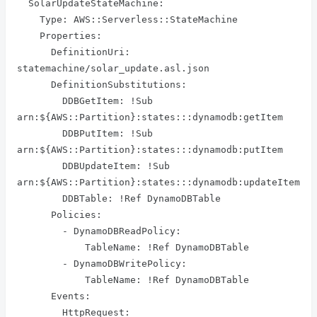
  SolarUpdateStateMachine:

    Type: AWS::Serverless::StateMachine

    Properties:

      DefinitionUri: 
statemachine/solar_update.asl.json

      DefinitionSubstitutions:

        DDBGetItem: !Sub 
arn:${AWS::Partition}:states:::dynamodb:getItem

        DDBPutItem: !Sub 
arn:${AWS::Partition}:states:::dynamodb:putItem

        DDBUpdateItem: !Sub 
arn:${AWS::Partition}:states:::dynamodb:updateItem

        DDBTable: !Ref DynamoDBTable

      Policies:

        - DynamoDBReadPolicy:

            TableName: !Ref DynamoDBTable

        - DynamoDBWritePolicy:

            TableName: !Ref DynamoDBTable

      Events:

        HttpRequest:
