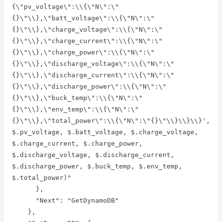
{\"pv_voltage\":\\{\"N\":\"
{}\"\\},\"batt_voltage\":\\{\"N\":\"
{}\"\\},\"charge_voltage\":\\{\"N\":\"
{}\"\\},\"charge_current\":\\{\"N\":\"
{}\"\\},\"charge_power\":\\{\"N\":\"
{}\"\\},\"discharge_voltage\":\\{\"N\":\"
{}\"\\},\"discharge_current\":\\{\"N\":\"
{}\"\\},\"discharge_power\":\\{\"N\":\"
{}\"\\},\"buck_temp\":\\{\"N\":\"
{}\"\\},\"env_temp\":\\{\"N\":\"
{}\"\\},\"total_power\":\\{\"N\":\"{}\"\\}\\}\\}', 
$.pv_voltage, $.batt_voltage, $.charge_voltage, 
$.charge_current, $.charge_power, 
$.discharge_voltage, $.discharge_current, 
$.discharge_power, $.buck_temp, $.env_temp, 
$.total_power)"

      },

      "Next": "GetDynamoDB"

    },
