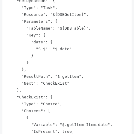
    "GetDynamoDB": {

      "Type": "Task",

      "Resource": "${DDBGetItem}",

      "Parameters": {

        "TableName": "${DDBTable}",

        "Key": {

          "date": {

            "S.$": "$.date"

          }

        }

      },

      "ResultPath": "$.getItem",

      "Next": "CheckExist"

    },

    "CheckExist": {

      "Type": "Choice",

      "Choices": [

        {

          "Variable": "$.getItem.Item.date",

          "IsPresent": true,
