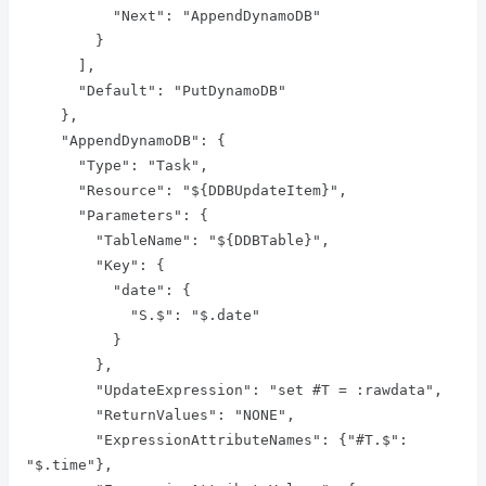
          "Next": "AppendDynamoDB"

        }

      ],

      "Default": "PutDynamoDB"

    },

    "AppendDynamoDB": {

      "Type": "Task",

      "Resource": "${DDBUpdateItem}",

      "Parameters": {

        "TableName": "${DDBTable}",

        "Key": {

          "date": {

            "S.$": "$.date"

          }

        },

        "UpdateExpression": "set #T = :rawdata",

        "ReturnValues": "NONE",

        "ExpressionAttributeNames": {"#T.$": 
"$.time"},
