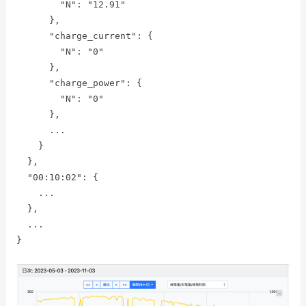
        "N": "12.91"

      },

      "charge_current": {

        "N": "0"

      },

      "charge_power": {

        "N": "0"

      },

      ...

    }

  },

  "00:10:02": {

    ...

  },

  ...

}