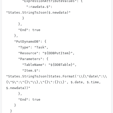
        "ExpressionAttributeValues": {

          ":rawdata.$": 
"States.StringToJson($.newdata)"

        }

      },

      "End": true

    },

    "PutDynamoDB": {

      "Type": "Task",

      "Resource": "${DDBPutItem}",

      "Parameters": {

        "TableName": "${DDBTable}",

        "Item.$": 
"States.StringToJson(States.Format('\\{\"date\":\\
{\"S\":\"{}\"\\},\"{}\":{}\\}', $.date, $.time, 
$.newdata))"

      },

      "End": true

    }

  }
