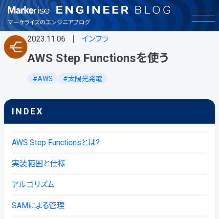
インフラ
マーケライズのエンジニアブログ
2023.11.06
インフラ
お知らせ
AWS Step Functionsを使う
その他
AWS
太陽光発電
バックエンド
INDEX
フロントエンド
AWS Step Functionsとは?
品質保証
実装範囲と仕様
アルゴリズム
興味・関心
SAMによる管理
製品