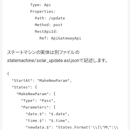
          Type: Api

          Properties:

            Path: /update

            Method: post

            RestApiId:

              Ref: ApiGatewayApi
ステートマシンの実体は別ファイルの
statemachine/solar_update.asl.jsonで記述します。
{

  "StartAt": "MakeNewParam",

  "States": {

    "MakeNewParam": {

      "Type": "Pass",

      "Parameters": {

        "date.$": "$.date",

        "time.$": "$.time",

        "newdata.$": "States.Format('\\{\"M\":\\