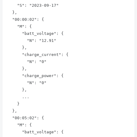
    "S": "2023-09-17"

  },

  "00:00:02": {

    "M": {

      "batt_voltage": {

        "N": "12.91"

      },

      "charge_current": {

        "N": "0"

      },

      "charge_power": {

        "N": "0"

      },

      ...

    }

  },

  "00:05:02": {

    "M": {

      "batt_voltage": {
