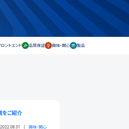
フロントエンド
品質保証
興味・関心
製品
境をご紹介
2022.08.31
興味・関心