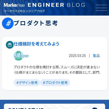
インフラ
マーケライズのエンジニアブログ
プロダクト思考
お知らせ
その他
仕様検討を考えてみよう
バックエンド
jojo
2025.03.25
製品
フロントエンド
プロダクトの仕様を検討する際、スムーズに決定が進まない
（仕様がまとまらない）ことがあります。その要因として、部門間
の立場の違いから考え方、視点の違い（意見の不一致）が挙げ
品質保証
デザイン思考
プロダクト思考
られます。しかし、「ユーザーにとって価値のあるプロ […]
興味・関心
製品